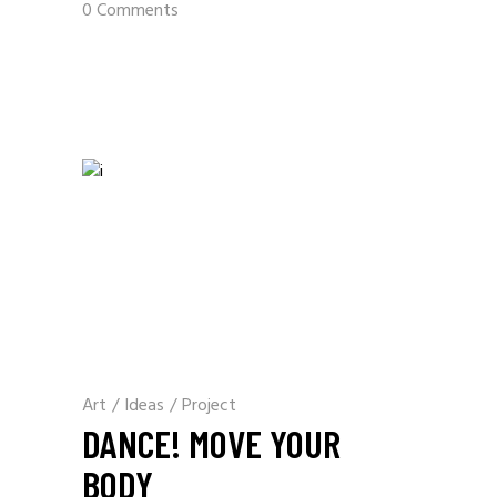
0 Comments
Art
/
Ideas
/
Project
DANCE! MOVE YOUR
BODY