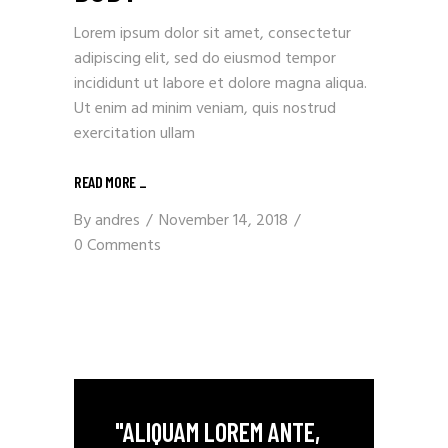
Lorem ipsum dolor sit amet, consectetur
adipiscing elit, sed do eiusmod tempor
incididunt ut labore et dolore magna aliqua.
Ut enim ad minim veniam, quis nostrud
exercitation ullam
READ MORE
_
By
andres
November 14, 2018
0 Comments
"ALIQUAM LOREM ANTE,