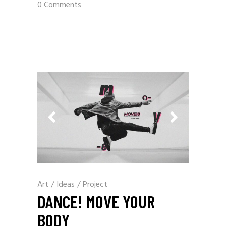
0 Comments
Art
/
Ideas
/
Project
DANCE! MOVE YOUR
BODY