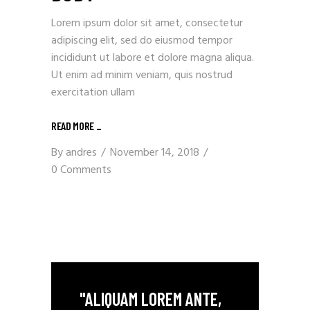
Lorem ipsum dolor sit amet, consectetur
adipiscing elit, sed do eiusmod tempor
incididunt ut labore et dolore magna aliqua.
Ut enim ad minim veniam, quis nostrud
exercitation ullam
READ MORE
_
By
andres
November 14, 2018
0 Comments
"ALIQUAM LOREM ANTE,