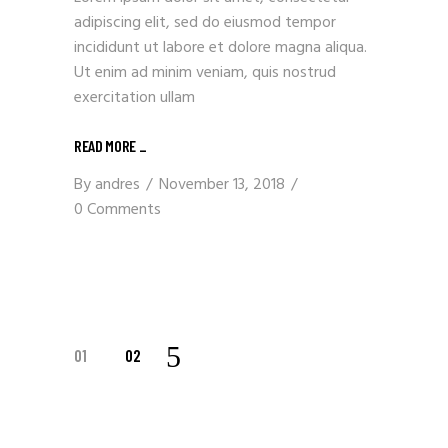
adipiscing elit, sed do eiusmod tempor
incididunt ut labore et dolore magna aliqua.
Ut enim ad minim veniam, quis nostrud
exercitation ullam
READ MORE
_
By
andres
November 13, 2018
0 Comments
POSTS
01
02
NAVIGATION