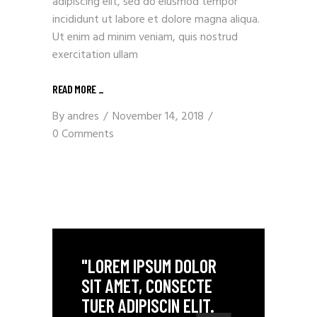
adipiscing elit, sed do eiusmod tempor
incididunt ut labore et dolore magna aliqua.
Ut enim ad minim veniam, quis nostrud
exercitation ullam
READ MORE
_
By
andres
November 14, 2018
0 Comments
"LOREM IPSUM DOLOR
SIT AMET, CONSECTE
TUER ADIPISCIN ELIT.