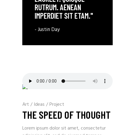
RUTRUM. AENEAN
IMPERDIET SIT ETAM."
- Justin Day
Art
/
Ideas
/
Project
THE SPEED OF THOUGHT
Lorem ipsum dolor sit amet, consectetur